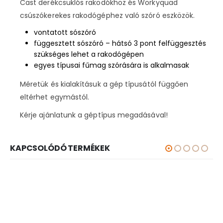
Cast derékcsuklós rakodókhoz és Workyquad
csúszókerekes rakodógéphez való szóró eszközök.
vontatott sószóró
függesztett sószóró – hátsó 3 pont felfüggesztés
szükséges lehet a rakodógépen
egyes típusai fűmag szórására is alkalmasak
Méretük és kialakításuk a gép típusától függően
eltérhet egymástól.
Kérje ajánlatunk a géptípus megadásával!
KAPCSOLÓDÓ TERMÉKEK