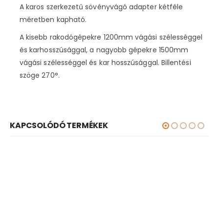
A karos szerkezetű sövényvágó adapter kétféle
méretben kapható.
A kisebb rakodógépekre 1200mm vágási szélességgel
és karhosszúsággal, a nagyobb gépekre 1500mm
vágási szélességgel és kar hosszúsággal. Billentési
szöge 270°.
KAPCSOLÓDÓ TERMÉKEK