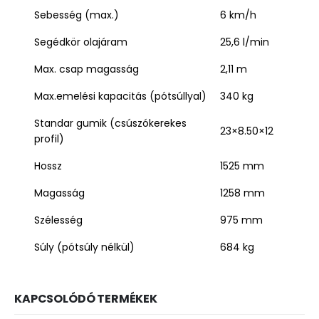
Sebesség (max.)
6 km/h
Segédkör olajáram
25,6 l/min
Max. csap magasság
2,11 m
Max.emelési kapacitás (pótsúllyal)
340 kg
Standar gumik (csúszókerekes
23×8.50×12
profil)
Hossz
1525 mm
Magasság
1258 mm
Szélesség
975 mm
Súly (pótsúly nélkül)
684 kg
KAPCSOLÓDÓ TERMÉKEK