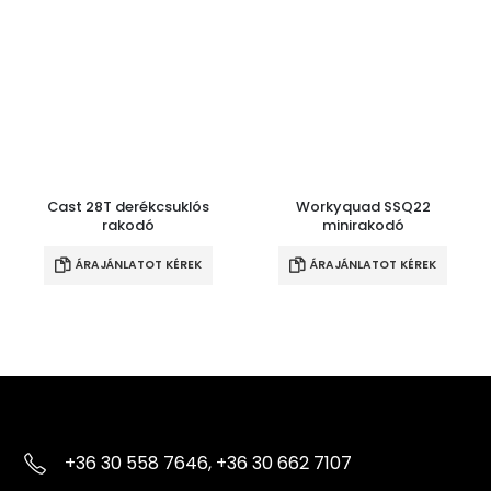
Cast 28T derékcsuklós
Workyquad SSQ22
rakodó
minirakodó
ÁRAJÁNLATOT KÉREK
ÁRAJÁNLATOT KÉREK
+36 30 558 7646, +36 30 662 7107