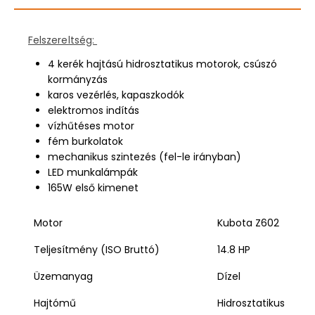
Felszereltség:
4 kerék hajtású hidrosztatikus motorok, csúszó
kormányzás
karos vezérlés, kapaszkodók
elektromos indítás
vízhűtéses motor
fém burkolatok
mechanikus szintezés (fel-le irányban)
LED munkalámpák
165W első kimenet
Motor
Kubota Z602
Teljesítmény (ISO Bruttó)
14.8 HP
Üzemanyag
Dízel
Hajtómű
Hidrosztatikus