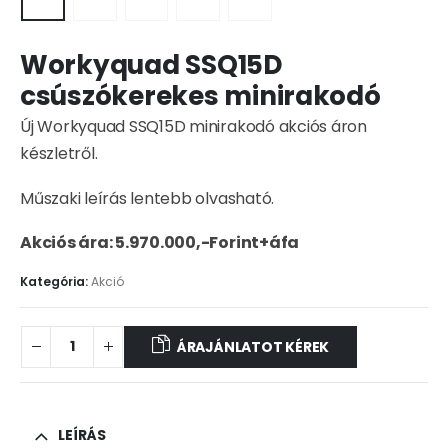
Workyquad SSQ15D
csúszókerekes minirakodó
Új Workyquad SSQ15D minirakodó akciós áron
készletről.
Műszaki leírás lentebb olvasható.
Akciós ára: 5.970.000,-Forint+áfa
Kategória:
Akció
ÁRAJÁNLATOT KÉREK
LEÍRÁS