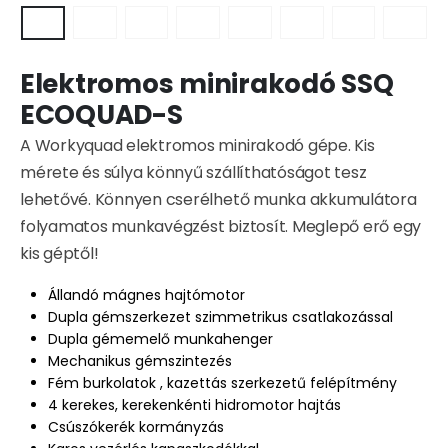
Elektromos minirakodó SSQ
ECOQUAD-S
A Workyquad elektromos minirakodó gépe. Kis
mérete és súlya könnyű szállíthatóságot tesz
lehetővé. Könnyen cserélhető munka akkumulátora
folyamatos munkavégzést biztosít. Meglepő erő egy
kis géptől!
Állandó mágnes hajtómotor
Dupla gémszerkezet szimmetrikus csatlakozással
Dupla gémemelő munkahenger
Mechanikus gémszintezés
Fém burkolatok , kazettás szerkezetű felépítmény
4 kerekes, kerekenkénti hidromotor hajtás
Csúszókerék kormányzás