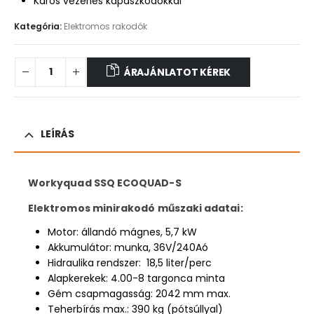
Karos vezérlés kapaszkodókkal
Kategória:
Elektromos rakodók
ÁRAJÁNLATOT KÉREK
LEÍRÁS
Workyquad SSQ ECOQUAD-S
Elektromos minirakodó műszaki adatai:
Motor: állandó mágnes, 5,7 kW
Akkumulátor: munka, 36V/240Aó
Hidraulika rendszer: 18,5 liter/perc
Alapkerekek: 4.00-8 targonca minta
Gém csapmagasság: 2042 mm max.
Teherbírás max.: 390 kg (pótsúllyal)