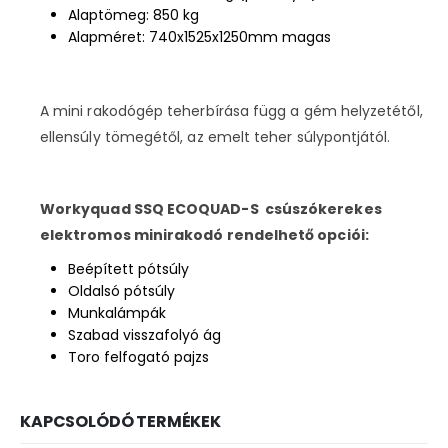
Alaptömeg: 850 kg
Alapméret: 740x1525x1250mm magas
A mini rakodógép teherbírása függ a gém helyzetétől,
ellensúly tömegétől, az emelt teher súlypontjától.
Workyquad SSQ ECOQUAD-S csúszókerekes
elektromos minirakodó rendelhető opciói:
Beépített pótsúly
Oldalsó pótsúly
Munkalámpák
Szabad visszafolyó ág
Toro felfogató pajzs
KAPCSOLÓDÓ TERMÉKEK