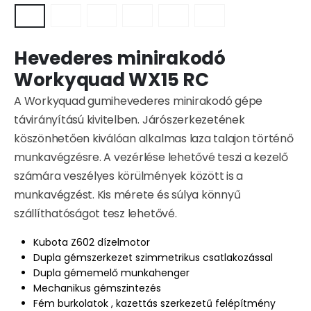
Hevederes minirakodó
Workyquad WX15 RC
A Workyquad gumihevederes minirakodó gépe
távirányítású kivitelben. Járószerkezetének
köszönhetően kiválóan alkalmas laza talajon történő
munkavégzésre. A vezérlése lehetővé teszi a kezelő
számára veszélyes körülmények között is a
munkavégzést. Kis mérete és súlya könnyű
szállíthatóságot tesz lehetővé.
Kubota Z602 dízelmotor
Dupla gémszerkezet szimmetrikus csatlakozással
Dupla gémemelő munkahenger
Mechanikus gémszintezés
Fém burkolatok , kazettás szerkezetű felépítmény