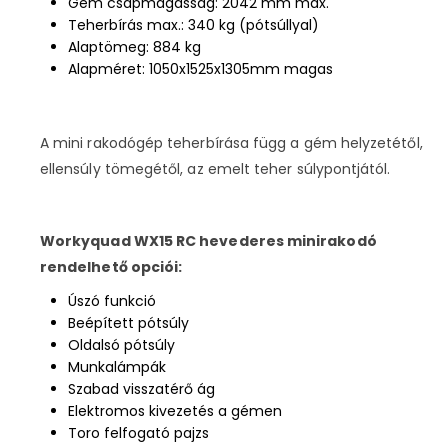
Gém csapmagasság: 2042 mm max.
Teherbírás max.: 340 kg (pótsúllyal)
Alaptömeg: 884 kg
Alapméret: 1050x1525x1305mm magas
A mini rakodógép teherbírása függ a gém helyzetétől,
ellensúly tömegétől, az emelt teher súlypontjától.
Workyquad WX15 RC hevederes minirakodó
rendelhető opciói:
Úszó funkció
Beépített pótsúly
Oldalsó pótsúly
Munkalámpák
Szabad visszatérő ág
Elektromos kivezetés a gémen
Toro felfogató pajzs