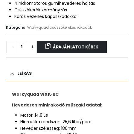
4 hidromotoros gumihevederes hajtás
Csúszókerék kormányzás
Karos vezérlés kapaszkodókkal
Kategória:
Workyquad csúszókerekes rakodók
ÁRAJÁNLATOT KÉREK
LEÍRÁS
Workyquad WX15 RC
Hevederes minirakodó műszaki adatai:
Motor: 14,8 Le
Hidraulika rendszer: 25,6 liter/perc
Heveder szélesség: 180mm