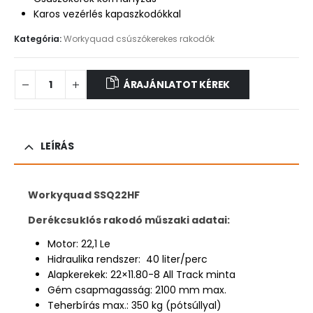
Karos vezérlés kapaszkodókkal
Kategória:
Workyquad csúszókerekes rakodók
ÁRAJÁNLATOT KÉREK
LEÍRÁS
Workyquad SSQ22HF
Derékcsuklós rakodó műszaki adatai:
Motor: 22,1 Le
Hidraulika rendszer: 40 liter/perc
Alapkerekek: 22×11.80-8 All Track minta
Gém csapmagasság: 2100 mm max.
Teherbírás max.: 350 kg (pótsúllyal)