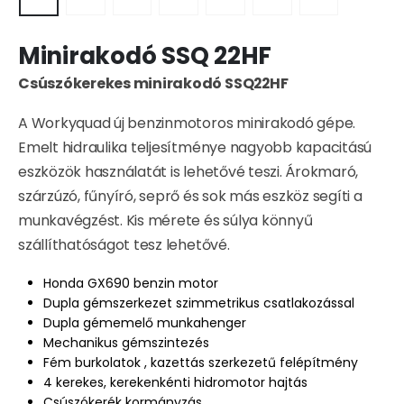
Minirakodó SSQ 22HF
Csúszókerekes minirakodó SSQ22HF
A Workyquad új benzinmotoros minirakodó gépe.
Emelt hidraulika teljesítménye nagyobb kapacitású
eszközök használatát is lehetővé teszi. Árokmaró,
szárzúzó, fűnyíró, seprő és sok más eszköz segíti a
munkavégzést. Kis mérete és súlya könnyű
szállíthatóságot tesz lehetővé.
Honda GX690 benzin motor
Dupla gémszerkezet szimmetrikus csatlakozással
Dupla gémemelő munkahenger
Mechanikus gémszintezés
Fém burkolatok , kazettás szerkezetű felépítmény
4 kerekes, kerekenkénti hidromotor hajtás
Csúszókerék kormányzás