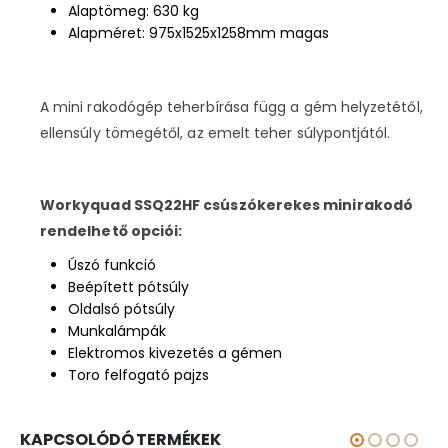
Alaptömeg: 630 kg
Alapméret: 975x1525x1258mm magas
A mini rakodógép teherbírása függ a gém helyzetétől,
ellensúly tömegétől, az emelt teher súlypontjától.
Workyquad SSQ22HF csúszókerekes minirakodó
rendelhető opciói:
Úszó funkció
Beépített pótsúly
Oldalsó pótsúly
Munkalámpák
Elektromos kivezetés a gémen
Toro felfogató pajzs
KAPCSOLÓDÓ TERMÉKEK