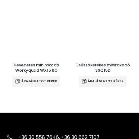
Hevederes minirakodó
Csúszókerekes minirakodó
Workyquad WX15 RC
SSQ15D
ÁRAJÁNLATOT KÉREK
ÁRAJÁNLATOT KÉREK
+36 30 558 7646, +36 30 662 7107